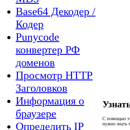
Base64 Декодер /
Кодер
Punycode
конвертер РФ
доменов
Просмотр HTTP
Заголовков
Информация о
Узнать
браузере
С помощью эт
Определить IP
нужно знать т