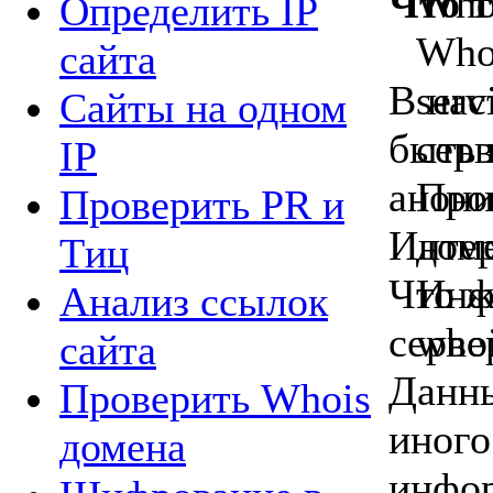
Что т
Определить IP
сайта
В нас
Сайты на одном
быть 
IP
анони
Проверить PR и
Интер
Tиц
Что ж
Анализ ссылок
серве
сайта
Данны
Проверить Whois
иного
домена
инфор