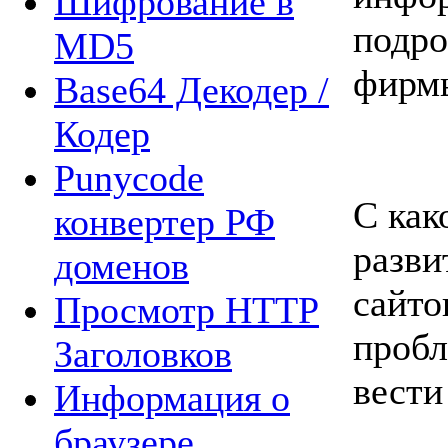
Шифрование в
подро
MD5
фирмы
Base64 Декодер /
Кодер
Punycode
С как
конвертер РФ
разви
доменов
сайто
Просмотр HTTP
пробл
Заголовков
вести
Информация о
браузере