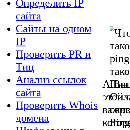
Определить IP
сайта
Сайты на одном
IP
Проверить PR и
Tиц
Анализ ссылок
А Вы 
сайта
этой 
Проверить Whois
важно
домена
котор