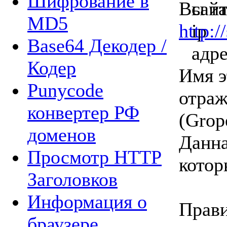
Шифрование в
Вы та
MD5
http:/
Base64 Декодер /
Кодер
Имя э
Punycode
отраж
конвертер РФ
(Grop
доменов
Данна
Просмотр HTTP
котор
Заголовков
Информация о
Прави
браузере