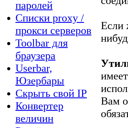
соеди
паролей
Списки proxy /
Если 
прокси серверов
нибуд
Toolbar для
браузера
Утил
Userbar,
имеет
Юзербары
испол
Cкрыть свой IP
Вам о
Конвертер
обяза
величин